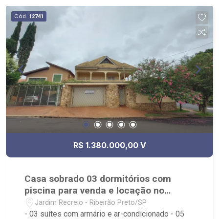
Cód.
12741
R$ 1.380.000,00 V
Casa sobrado 03 dormitórios com
piscina para venda e locação no
Jardim Recreio
Jardim Recreio - Ribeirão Preto/SP
- 03 suítes com armário e ar-condicionado - 05