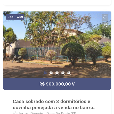
Cód.
17350
R$ 900.000,00 V
Casa sobrado com 3 dormitórios e
cozinha penejada à venda no bairro
Jardim Recreio
Jardim Recreio - Ribeirão Preto/SP