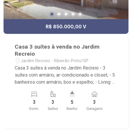
R$ 850.000,00 V
Casa 3 suítes à venda no Jardim
Recreio
Jardim Recreio - Ribeirão Preto/SP
Casa 3 suítes à venda no Jardim Recreio - 3
suítes com armário, ar-condicionado e closet; - 5
banheiros com armário, box e espelho; - Living 2
ambientes; - Sala de Jantar; - Lavabo; - Imóvel
com ventilador de teto; - Cozinha com armário; -
3
3
5
3
Área de Serviço; - Edícula; - Quintal; - Imóvel com
Dorm.
Suítes
Banho
Garagens
corredor lateral; - Sacada; - Espaço Gourmet; -
Jardim; - Hidro; - Iluminação no imóvel; - 2 vagas;
- Próximo à Jardin?s Padaria, Academia Alecrim
e Usp.