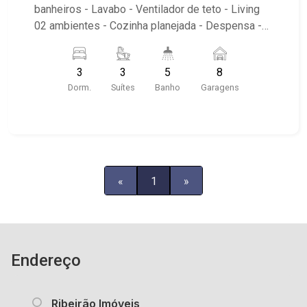
banheiros - Lavabo - Ventilador de teto - Living
02 ambientes - Cozinha planejada - Despensa -
Área de serviço - Quintal - Varanda -
Churrasqueira - Piscina com cascata - Hidro -
3
3
5
8
Portão eletrônico - Próximo ao Colégio Vita et
Dorm.
Suítes
Banho
Garagens
Pax e ao Campus da UNIP
«
1
»
Endereço
Ribeirão Imóveis