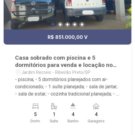
R$ 851.000,00 V
Casa sobrado com piscina e 5
dormitórios para venda e locação no
Jardim Recreio
Jardim Recreio - Ribeirão Preto/SP
- piscina; - 5 dormitórios planejados com ar-
condicionado; - 1 suíte planejada; - sala de jantar;
- sala de estar; - cozinha tradicional planejada; - 4
banheiros planejados; - lavabo; - banheiro de
serviço; - churrasqueira no imóvel; - corredor
5
1
4
4
lateral; - área de serviço; - 4 vagas de garagem
Dorm.
Suite
Banho
Garagens
sendo 3 cobertas;