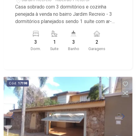
Casa sobrado com 3 dormitórios e cozinha
penejada à venda no bairro Jardim Recreio - 3
dormitórios planejados sendo 1 suíte com ar-
condicionado; - sala de jantar; - sala de tv; -
escritório; - cozinha tradicional planejada; -
3
1
3
2
varanda gourmet; - jardim área verde; - 3
Dorm.
Suite
Banho
Garagens
banheiros com armários, box e espelho; - lavabo;
- despensa; - quintal; - área de serviço; - 2 vagas
de garagem; - Próximo à USP e Avenida do Café;
Cód.
17198