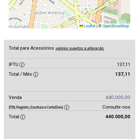
Leaflet
|
©
OpenStreetMap
Total para Acessórios
valores sujeitos a alteração.
IPTU
137,11
Total / Mês
137,11
440.000,00
Venda
Consulte-nos
(ITBI, Registro, Escritura e Certidões)
Total
440.000,00