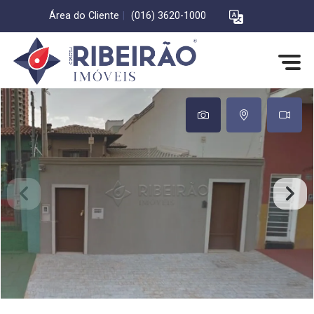
Área do Cliente
|
(016) 3620-1000