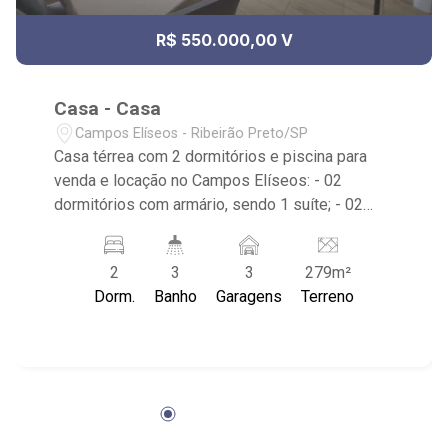
R$ 550.000,00 V
Casa - Casa
Campos Elíseos - Ribeirão Preto/SP
Casa térrea com 2 dormitórios e piscina para
venda e locação no Campos Elíseos: - 02
dormitórios com armário, sendo 1 suíte; - 02
banheiros com espelho; - 03 vagas de garagem,
sendo 1 coberta; - Sala de Jantar; - Sala de TV; -
2
3
3
279m²
Ventilador de teto no imóvel; - Cozinha
Dorm.
Banho
Garagens
Terreno
planejada; - Área de Serviço; - Quintal gramado; -
Corredor lateral; - Espaço gourmet; -
Jardim/paisagismo; - Churrasqueira; - 01
Vestiário; - Piscina; - Próximo ao Savegnago
Supermercados, Ótica Shimizo, Maravilhas do
Lar e Magazine Luiza.