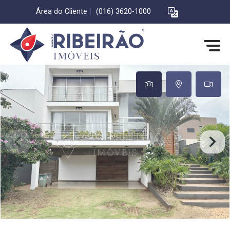
Área do Cliente
|
(016) 3620-1000