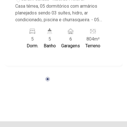
Casa térrea, 05 dormitórios com armários
planejados sendo 03 suítes, hidro, ar
condicionado, piscina e churrasqueira. - 05
dormitórios com armários planejados sendo 03
suítes, hidro, ar condicionado. - banheiro social. -
5
5
6
804m²
lavabo. - sala de estar jantar, ar condicionado. -
Dorm.
Banho
Garagens
Terreno
sala de tv. - escritório. - cozinha com armários
planejados. - quintal e corredor lateral. - piscina.
- Spa. - área gourmet com churrasqueira,
choppeira. - forno de pizza. - 06 vagas de
garagem - paisagismo. - imóvel próximo ao
Ribeirão Shopping.