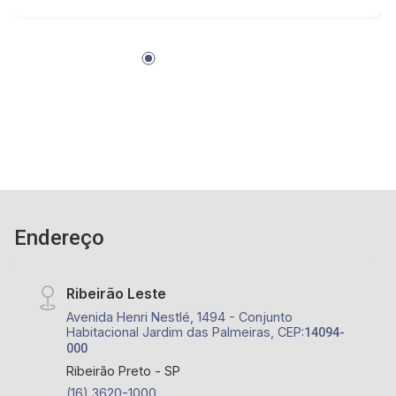
- 04 vagas de garagem, sendo 2 cobertas; -
Condomínio com playground, quadra de areia,
campinho de futebol, portaria 24h e ronda
motorizada. - Localizado próximo ao Gelato
Borelli - Olhos d`Água, Praça Doutor Luiz
Antonio Passini Rossi, Parque Olhos d`Água,
Hospital Unimed Ribeirão Preto, Residencial
Bela Vista
Endereço
Ribeirão Leste
Avenida Henri Nestlé, 1494 - Conjunto
Habitacional Jardim das Palmeiras, CEP:
14094-
000
Ribeirão Preto - SP
(16) 3620-1000