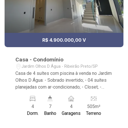
R$ 4.900.000,00 V
Casa - Condomínio
Jardim Olhos D Água - Ribeirão Preto/SP
Casa de 4 suítes com piscina à venda no Jardim
Olhos D Água: - Sobrado invertido; - 04 suítes
planejadas com ar-condicionado; - Closet; -
Living 2 ambientes; - Sala de jantar; - Escritório;
- Cozinha Gourmet; - Despensa; - Área de
4
7
4
505m²
serviço com banheiro; - Varanda; - Churrasqueira;
Dorm.
Banho
Garagens
Terreno
- Piscina; - Sauna; - 06 banheiros planejados
com box e espelho; - Lavabo; - Quintal gramado;