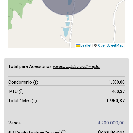
Leaflet
|
©
OpenStreetMap
Total para Acessórios
valores sujeitos a alteração.
Condomínio
1.500,00
IPTU
460,37
Total / Mês
1.960,37
4.200.000,00
Venda
Consulte-nos
(ITBI, Registro, Escritura e Certidões)