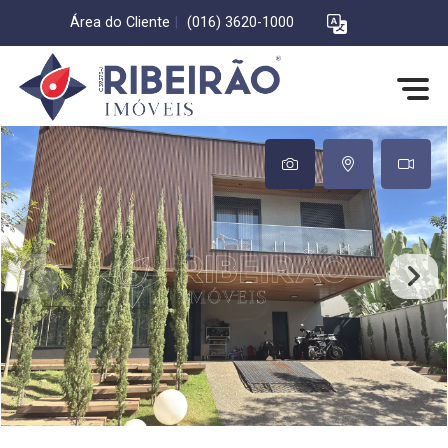
Área do Cliente
|
(016) 3620-1000