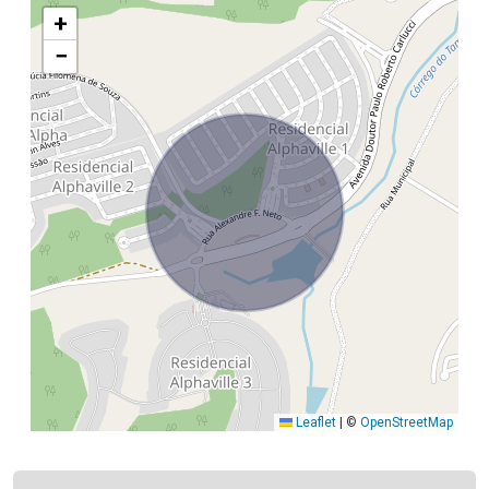
+
−
Leaflet
|
©
OpenStreetMap