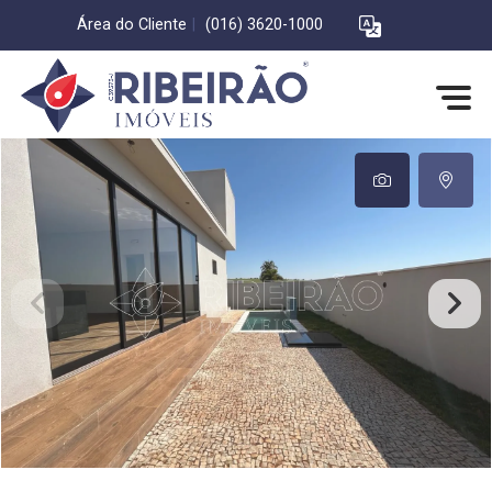
Área do Cliente
|
(016) 3620-1000