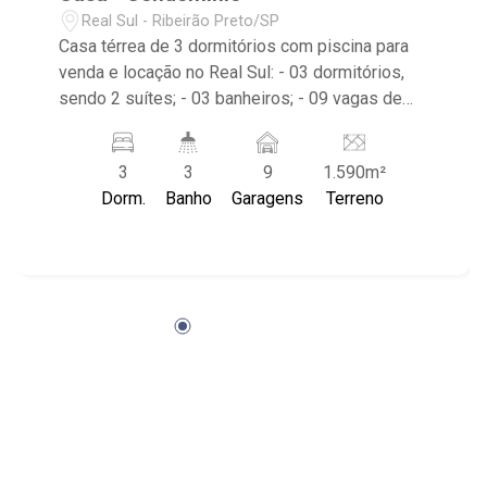
Real Sul - Ribeirão Preto/SP
Casa térrea de 3 dormitórios com piscina para
venda e locação no Real Sul: - 03 dormitórios,
sendo 2 suítes; - 03 banheiros; - 09 vagas de
garagem; - Cozinha tradicional planejada; - Living
dois ambientes; - Área de Serviço; - Quintal
3
3
9
1.590m²
gramado; - Quintal cimentado; - Jardim; -
Dorm.
Banho
Garagens
Terreno
Churrasqueira; - Piscina; - Condomínio com:
Lago privativo com pescaria esportiva e píer;
Campo de Futebol; Quadra poliesportiva; Quadra
de Beach Tennis; Salão de Festas; Área Gourmet
com churrasqueira; Playground; Academia;
Piscina e Mercadinho; - Localizado próximo ao
Alma Julia Supermercado, Colégio Santa Úrsula
e Einstein Semente, Fiúsa Center e mercado
Pão de Açúcar.