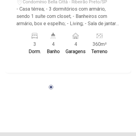
Condomínio Bella Città - Ribeirão Preto/SP
- Casa térrea; - 3 dormitórios com armário,
sendo 1 suíte com closet; - Banheiros com
armário, box e espelho; - Living; - Sala de jantar;
- Sala de TV; - Lavabo; - Cozinha planejada; -
Despensa; - Área de serviço com banheiro; -
3
4
4
360m²
Quintal gramado; - Corredor lateral; - Espaço
Dorm.
Banho
Garagens
Terreno
gourmet; - Churrasqueira; - Piscina; - Jardim; -
Energia fotovoltaica; - Aquecedor solar; - 4
vagas de garagem, sendo 2 cobertas; - Entrega
em dezembro de 2025; - Condomínio com
portaria 24h, piscina, quadra poliesportiva,
quadra de tênis, quadra de squash, campo de
futebol, playground, brinquedoteca, área de
churrasco, salão de festas, salão de jogos e
academia; - Localizado próximo ao Shopping
Iguatemi, Escola Concept, Colégio Liceu Albert
Sabin, Museu da Gula, Leccatura Sorvete
Artesanal e Droga Raia. Amigo corretor, caso