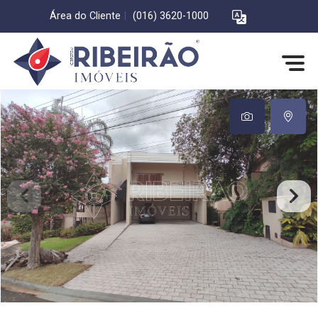
Área do Cliente
|
(016) 3620-1000