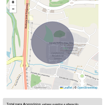
+
−
Leaflet
|
©
OpenStreetMap
Total para Acessórios
valores sujeitos a alteração.