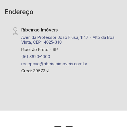
queira parceria, entrar em contato pelo nosso
Endereço
telefone.
Ribeirão Imóveis
Avenida Professor João Fiúsa, 1147 - Alto da Boa
Vista, CEP:
14025-310
Ribeirão Preto - SP
(16) 3620-1000
recepcao@ribeiraoimoveis.com.br
Creci: 39573-J