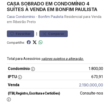
CASA SOBRADO EM CONDOMÍNIO 4
SUÍTES À VENDA EM BONFIM PAULISTA
Casa
Condomínio
-
Bonfim Paulista
Residencial para Venda
em Ribeirão Preto
|
Favoritar
Comparar
Compartilhe:
Total para Acessórios
valores sujeitos a alteração.
Condomínio
1.800,00
IPTU
673,91
Venda
2.190.000,00
Consulte-nos
(ITBI, Registro, Escritura e Certidões)