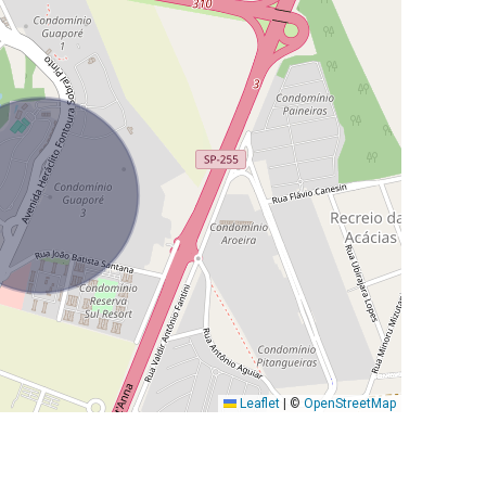
Leaflet
|
©
OpenStreetMap