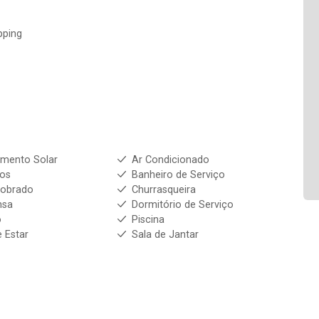
pping
mento Solar
Ar Condicionado
ios
Banheiro de Serviço
Sobrado
Churrasqueira
nsa
Dormitório de Serviço
o
Piscina
e Estar
Sala de Jantar