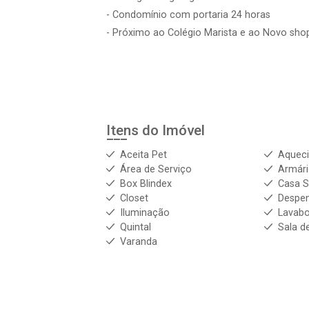
- Condomínio com portaria 24 horas
- Próximo ao Colégio Marista e ao Novo sho
Itens do Imóvel
Aceita Pet
Aqueci
Área de Serviço
Armár
Box Blindex
Casa 
Closet
Despe
Iluminação
Lavab
Quintal
Sala d
Varanda