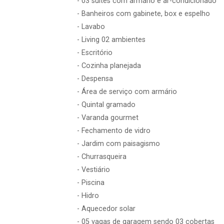
- 03 suítes com armário e ar-condicionado
- Banheiros com gabinete, box e espelho
- Lavabo
- Living 02 ambientes
- Escritório
- Cozinha planejada
- Despensa
- Área de serviço com armário
- Quintal gramado
- Varanda gourmet
- Fechamento de vidro
- Jardim com paisagismo
- Churrasqueira
- Vestiário
- Piscina
- Hidro
- Aquecedor solar
- 05 vagas de garagem sendo 03 cobertas