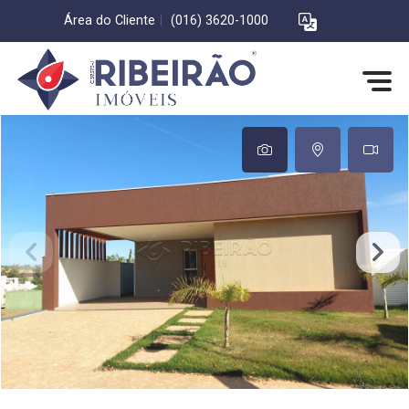
Área do Cliente
|
(016) 3620-1000