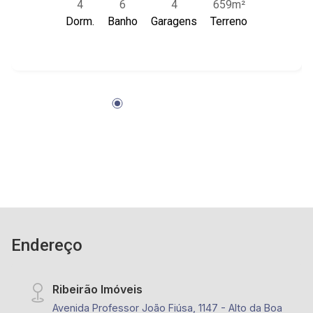
4
6
4
659m²
box em vidro e espelho; - Banheira; - 04 vagas
Dorm.
Banho
Garagens
Terreno
de garagem cobertas; - Sala de estar; - Sala
dois ambientes; - Cozinha planejada com
armários Florense; - Despensa; - Varanda
gourmet; - Churrasqueira; - Área de Serviço
planejada; - Quintal gramado; - Jardim com
paisagismo; - Piscina com prainha; - Placa de
energia solar; - Localizado próximo ao Novo
Shopping, UNAERP, ibis Styles e Av. Maurílio
Biagi
Endereço
Ribeirão Imóveis
Avenida Professor João Fiúsa, 1147 - Alto da Boa