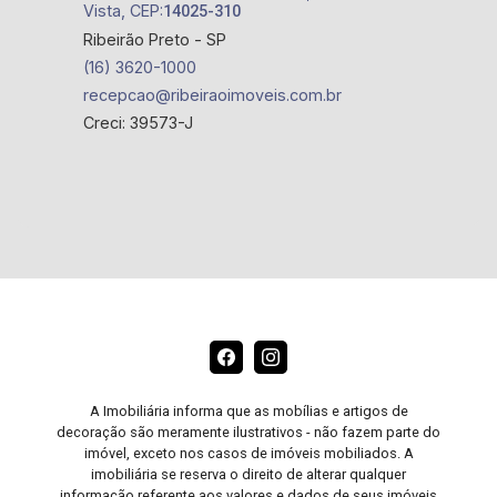
Vista, CEP:
14025-310
Ribeirão Preto - SP
(16) 3620-1000
recepcao@ribeiraoimoveis.com.br
Creci: 39573-J
A Imobiliária informa que as mobílias e artigos de
decoração são meramente ilustrativos - não fazem parte do
imóvel, exceto nos casos de imóveis mobiliados. A
imobiliária se reserva o direito de alterar qualquer
informação referente aos valores e dados de seus imóveis