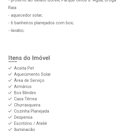
- próximo ao Gelato Borelli, Parque Olhos d` Água, Droga
Raia
- aquecedor solar;
- 6 banheiros planejados com box;
- lavabo;
Itens do Imóvel
Aceita Pet
Aquecimento Solar
Área de Serviço
Armários
Box Blindex
Casa Térrea
Churrasqueira
Cozinha Planejada
Despensa
Escritório / Ateliê
Iluminação