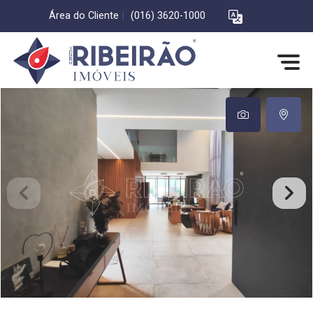
Área do Cliente
|
(016) 3620-1000