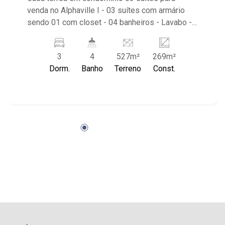
venda no Alphaville I - 03 suítes com armário
sendo 01 com closet - 04 banheiros - Lavabo -
Escritório - Living 02 ambientes - Cozinha
americana planejada - Área de serviço com
3
4
527m²
269m²
armário - Varanda - Quintal - Piscina com hidro e
Dorm.
Banho
Terreno
Const.
aquecimento - Boiler e placa já instalados -
Condomínio com portaria e monitoramento
24hrs, playground, fiação subterrânea e sarjetas
mais largas - Club House com Quadras de tênis,
Beach Tênis, Piscina, Academia, Playground,
Cinema, Espaço gourmet, salão de festas,
quadra poliesportiva e diversos outros itens
para um público seleto - Próximo ao CrossFit
Bonfim, Restaurante Zucker, Mundo Animal
Centro Veterinário, Posto Alpha Center