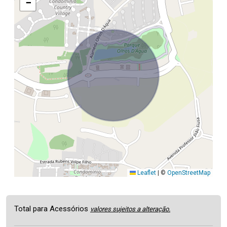
−
Leaflet
|
©
OpenStreetMap
Total para Acessórios
valores sujeitos a alteração.