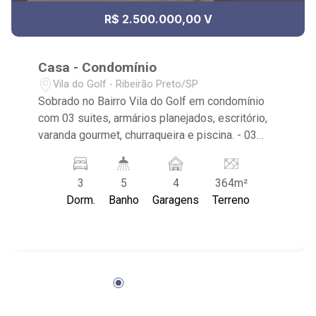
R$ 2.500.000,00 V
Casa - Condomínio
Vila do Golf - Ribeirão Preto/SP
Sobrado no Bairro Vila do Golf em condomínio
com 03 suites, armários planejados, escritório,
varanda gourmet, churraqueira e piscina. - 03
suites, armários planejados sendo 01 master
com closet e hidro. ar condicionado. - sala de
3
5
4
364m²
convivência. - lavabo. - escritório. - sala de estar
Dorm.
Banho
Garagens
Terreno
e jantar. - cozinha integrada a sala com forno,
cook top, coifa e microondas. - área de serviço.
- despensa. - varanda gourmet com
churrasqueira. - quintal e corredor lateral. -
vestiário. - piscina. - 04 vagas de garagem
sendo 02 cobertas. - Condomínio com portaria
24hrs, quadra de Saibro, Campo gramado,