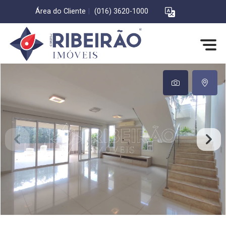
Área do Cliente
|
(016) 3620-1000