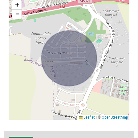
+
−
Leaflet
|
©
OpenStreetMap