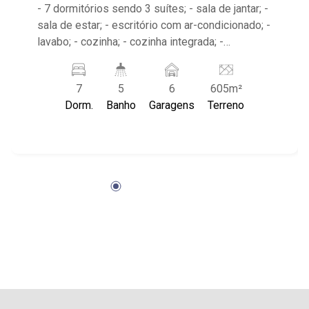
- 7 dormitórios sendo 3 suítes; - sala de jantar; -
sala de estar; - escritório com ar-condicionado; -
lavabo; - cozinha; - cozinha integrada; -
dormitório e banheiro de serviço; - edícula; -
varanda; - 5 banheiro planejados; - sistema de
7
5
6
605m²
câmera com alarme;
Dorm.
Banho
Garagens
Terreno