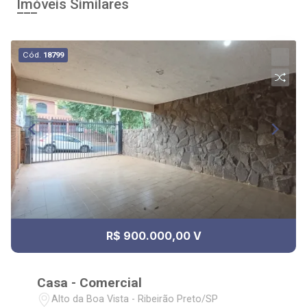
Imóveis Similares
Cód.
18799
R$ 900.000,00 V
Casa - Comercial
Alto da Boa Vista - Ribeirão Preto/SP