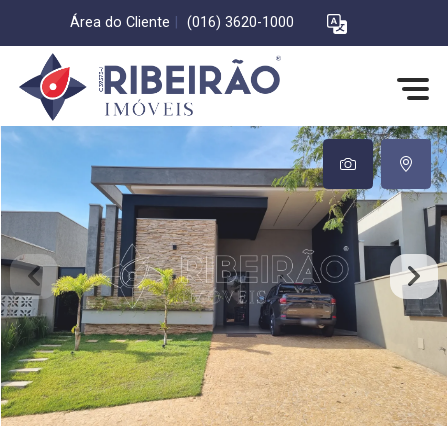
Área do Cliente
|
(016) 3620-1000