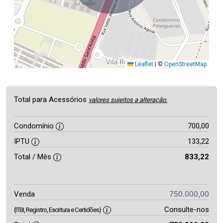
Leaflet
|
©
OpenStreetMap
Total para Acessórios
valores sujeitos a alteração.
Condomínio
700,00
IPTU
133,22
Total / Mês
833,22
750.000,00
Venda
Consulte-nos
(ITBI, Registro, Escritura e Certidões)