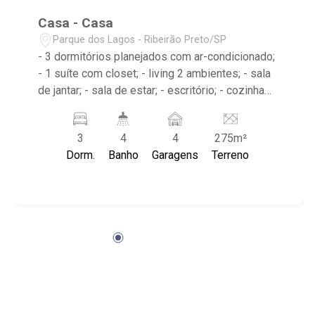
Casa - Casa
Parque dos Lagos - Ribeirão Preto/SP
- 3 dormitórios planejados com ar-condicionado;
- 1 suíte com closet; - living 2 ambientes; - sala
de jantar; - sala de estar; - escritório; - cozinha
tradicional planejada; - despensa; - espaço
gourmet; - jardim; - vestiário; - piscina com
3
4
4
275m²
hidromassagem; - prainha; - 4 banheiros com
Dorm.
Banho
Garagens
Terreno
armários, box e espelho; - lavabo; - home
theater; - área de serviço; - 4 vagas de garagem
cobertas; - Próximo ao Atacadão, Av. Henri
Nestle, Skinão Lanches