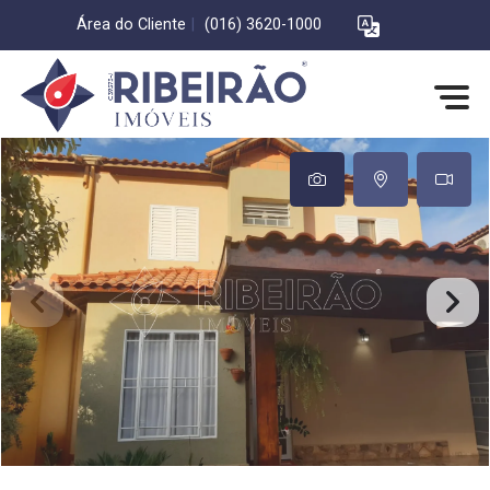
Área do Cliente
|
(016) 3620-1000