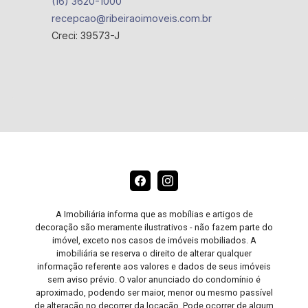
(16) 3620-1000
recepcao@ribeiraoimoveis.com.br
Creci: 39573-J
A Imobiliária informa que as mobílias e artigos de
decoração são meramente ilustrativos - não fazem parte do
imóvel, exceto nos casos de imóveis mobiliados. A
imobiliária se reserva o direito de alterar qualquer
informação referente aos valores e dados de seus imóveis
sem aviso prévio. O valor anunciado do condomínio é
aproximado, podendo ser maior, menor ou mesmo passível
de alteração no decorrer da locação. Pode ocorrer de algum