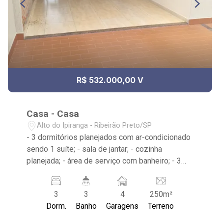
R$ 532.000,00 V
Casa - Casa
Alto do Ipiranga - Ribeirão Preto/SP
- 3 dormitórios planejados com ar-condicionado
sendo 1 suíte; - sala de jantar; - cozinha
planejada; - área de serviço com banheiro; - 3
banheiros planejados com box e espelho; -
próximo ao Sanctus Laser, Ótica Paulistana
3
3
4
250m²
Dorm.
Banho
Garagens
Terreno