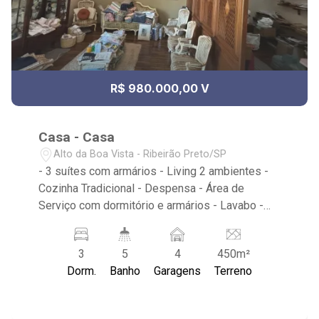
R$ 980.000,00 V
Casa - Casa
Alto da Boa Vista - Ribeirão Preto/SP
- 3 suítes com armários - Living 2 ambientes -
Cozinha Tradicional - Despensa - Área de
Serviço com dormitório e armários - Lavabo -
Quintal - 4 vagas de garagem sendo 2 cobertas
- Localizado próximo ao Cupim do Paulim - Av.
3
5
4
450m²
Independência, Cabaña Restaurante Argentino,
Dorm.
Banho
Garagens
Terreno
Tatu Bola BAr, Estância Caipira, Ribeirão
Shopping, Assaí Atacadista, Chopp Time -
Choperia e Restaurante, 30 Horas Bar e Bilhar,