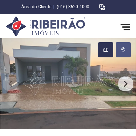
Área do Cliente
|
(016) 3620-1000