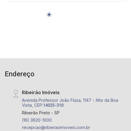
Cantina Falaguasta, Avenida Professor João
Fiúsa, Pão de Açúcar, McDonald's, Padaria
Panini, Rumba Bar
Endereço
Ribeirão Imóveis
Avenida Professor João Fiúsa, 1147 - Alto da Boa
Vista, CEP:
14025-310
Ribeirão Preto - SP
(16) 3620-1000
recepcao@ribeiraoimoveis.com.br