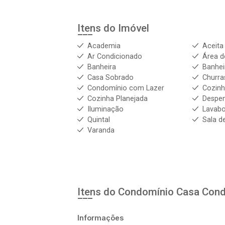
Itens do Imóvel
Academia
Aceita
Ar Condicionado
Área d
Banheira
Banhei
Casa Sobrado
Churra
Condomínio com Lazer
Cozin
Cozinha Planejada
Despe
Iluminação
Lavab
Quintal
Sala d
Varanda
Itens do Condomínio Casa
Cond
Informações