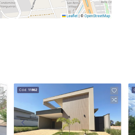
Leaflet
|
©
OpenStreetMap
Cód.
11862