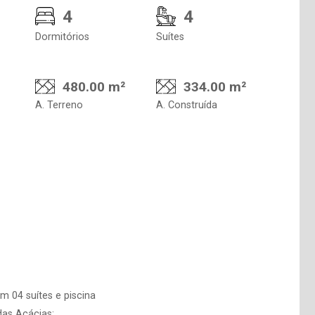
4
4
Dormitórios
Suítes
480.00 m²
334.00 m²
A. Terreno
A. Construída
 04 suítes e piscina
as Acácias;