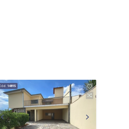
Cód.
14815