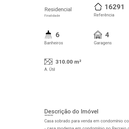
16291
Residencial
Referência
Finalidade
6
4
Banheiros
Garagens
310.00 m²
A. Útil
Descrição do Imóvel
Casa sobrado para venda em condomínio com
- casa moderna em condomínio no Recreio d