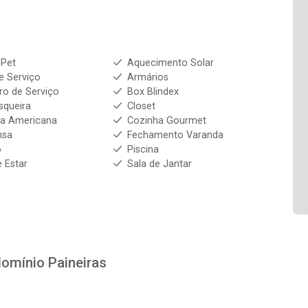
 Pet
Aquecimento Solar
e Serviço
Armários
ro de Serviço
Box Blindex
squeira
Closet
ha Americana
Cozinha Gourmet
nsa
Fechamento Varanda
o
Piscina
e Estar
Sala de Jantar
omínio Paineiras