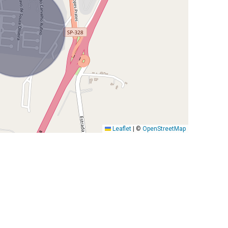
Leaflet
|
©
OpenStreetMap