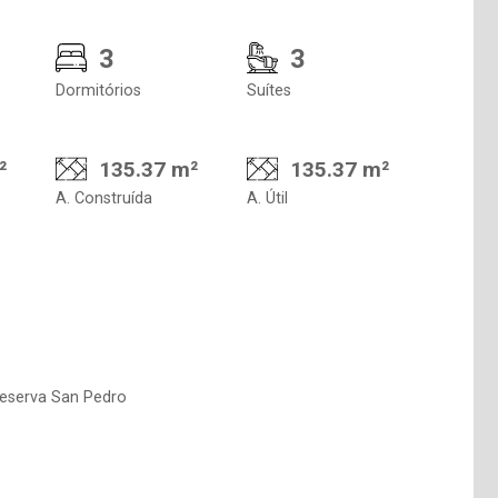
3
3
Dormitórios
Suítes
²
135.37 m²
135.37 m²
A. Construída
A. Útil
Reserva San Pedro