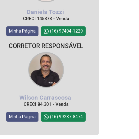
Daniela Tozzi
CRECI 145373 - Venda
Minha Página
(16) 97404-1229
CORRETOR RESPONSÁVEL
Wilson Carrascosa
CRECI 84.301 - Venda
Minha Página
(16) 99237-8474