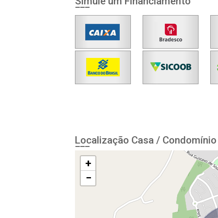
Simule um Financiamento
Localização Casa / Condomínio 
+
−