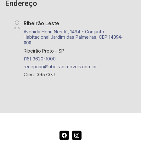
Endereço
Shopping Iguatemi, Colégios Sabin e Concept,
Restaurante Noipê, Pão de Açúcar
Ribeirão Leste
Avenida Henri Nestlé, 1494 - Conjunto
Habitacional Jardim das Palmeiras, CEP:
14094-
000
Ribeirão Preto - SP
(16) 3620-1000
recepcao@ribeiraoimoveis.com.br
Creci: 39573-J