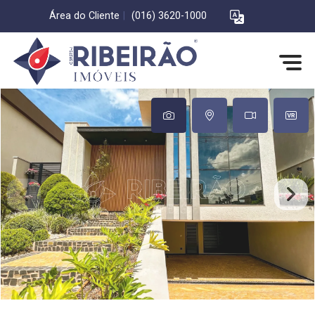
Área do Cliente
|
(016) 3620-1000