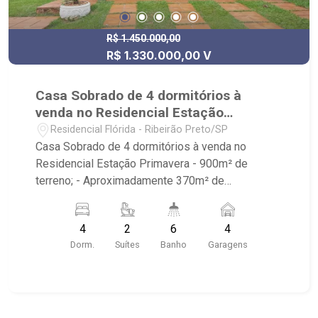
R$ 1.450.000,00
R$ 1.330.000,00 V
Casa Sobrado de 4 dormitórios à
venda no Residencial Estação
Primavera
Residencial Flórida - Ribeirão Preto/SP
Casa Sobrado de 4 dormitórios à venda no
Residencial Estação Primavera - 900m² de
terreno; - Aproximadamente 370m² de
construção; - 4 dormitórios sendo 2 suítes; - 6
banheiros; - Sala de Jantar; - Sala de TV; -
4
2
6
4
Cozinha com despensa; - Armário externo; -
Dorm.
Suítes
Banho
Garagens
Lavanderia; - Amplo Espaço Gourmet com Fogão
a Lenha, Churrasqueira, Fogão à Gás, Pias,
Armários, 2 Banheiros, TV, Bar, Freezer, Máquina
de Gelo e Choppeira; - Piscina de 18m²; -
Banheira; - Sauna a gás; - 4 vagas de garagem