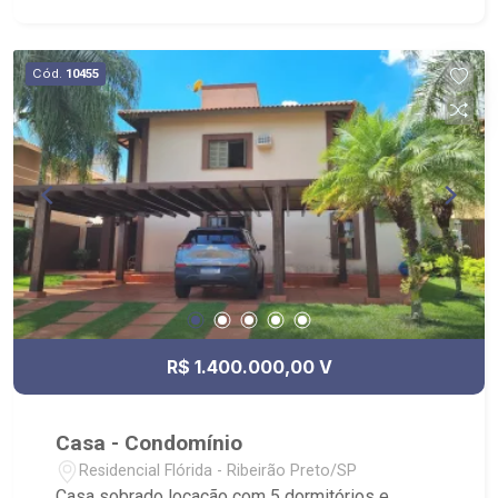
Aceita permuta - Condomínio com grande salão
de festas, quadra de esportes e playground -
Localizado próximo ao Hospital Santa Tereza de
Cód.
10455
Ribeirão Preto
R$ 1.400.000,00 V
Casa - Condomínio
Residencial Flórida - Ribeirão Preto/SP
Casa sobrado locação com 5 dormitórios e