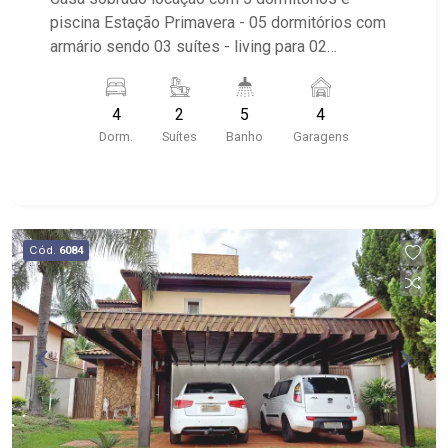
piscina Estação Primavera - 05 dormitórios com
armário sendo 03 suítes - living para 02
ambientes - cozinha tradicional planejada -
varanda gourmet com churrasqueira - piscina e
4
2
5
4
vestiário - quintal com paisagismo - lavabo - 4
Dorm.
Suítes
Banho
Garagens
vagas de garagem - área de serviço - condomínio
com grande salão de festas, quadra de esportes
e playground.
Cód.
6084