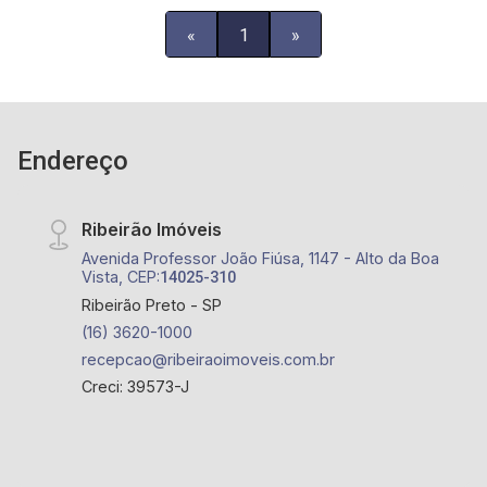
sendo 2 cobertas; - Condomínio com segurança e
«
1
»
portaria 24h, Salão de Festas, Área Gourmet,
Quadra Poliesportiva e Ampla Área de
Convivência; - Próximo ao Novo Mercadão Da
Cidade, Centro Hípico Guega e Hospital Santa
Tereza.
Endereço
Ribeirão Imóveis
Avenida Professor João Fiúsa, 1147 - Alto da Boa
Vista, CEP:
14025-310
Ribeirão Preto - SP
(16) 3620-1000
recepcao@ribeiraoimoveis.com.br
Creci: 39573-J