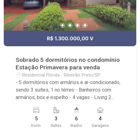
R$ 1.300.000,00 V
Sobrado 5 dormitórios no condomínio
Estação Primavera para venda
Residencial Flórida - Ribeirão Preto/SP
- 5 dormitórios com armários e ar-condicionado,
sendo 3 suítes, 1 no térreo - Banheiros com
armários, box e espelho - 4 vagas - Living 2
ambientes - Lavabo - Cozinha planejada -
Despensa com armários - Corredor lateral -
5
3
6
4
Varanda gourmet - Churrasqueira - Forno de pizza
Dorm.
Suítes
Banho
Garagens
- Piscina com vestiário - Área de serviço com
dormitório e banheiro, todos com armários -