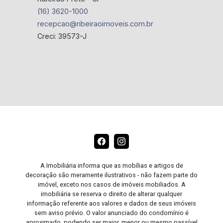
(16) 3620-1000
recepcao@ribeiraoimoveis.com.br
Creci: 39573-J
A Imobiliária informa que as mobílias e artigos de
decoração são meramente ilustrativos - não fazem parte do
imóvel, exceto nos casos de imóveis mobiliados. A
imobiliária se reserva o direito de alterar qualquer
informação referente aos valores e dados de seus imóveis
sem aviso prévio. O valor anunciado do condomínio é
aproximado, podendo ser maior, menor ou mesmo passível