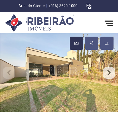
Área do Cliente
|
(016) 3620-1000