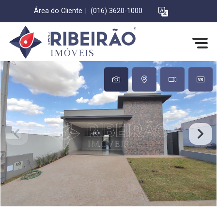
Área do Cliente
|
(016) 3620-1000