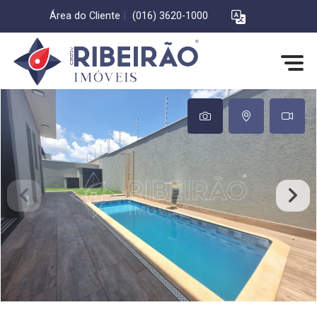
Área do Cliente
|
(016) 3620-1000