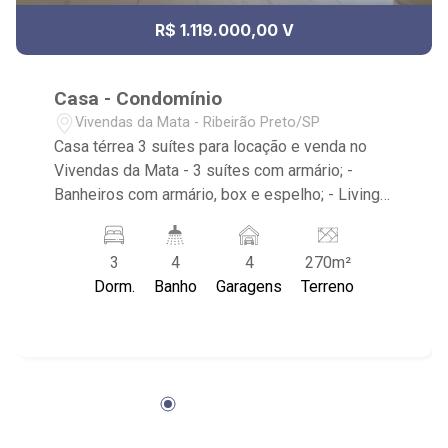
R$ 1.119.000,00 V
Casa - Condomínio
Vivendas da Mata - Ribeirão Preto/SP
Casa térrea 3 suítes para locação e venda no
Vivendas da Mata - 3 suítes com armário; -
Banheiros com armário, box e espelho; - Living 2
ambientes; - Escritório; - Lavabo; - Cozinha
americana planejada; - Área de serviço com
3
4
4
270m²
armário; - Corredor lateral; - Corredor; - Piscina; -
Dorm.
Banho
Garagens
Terreno
Hidromassagem; - 4 vagas de garagem; -
Condomínio com portaria 24h, piscina, área de
churrasco, quadra poliesportiva, quadra de tênis,
brinquedoteca e academia; - Localizado próximo
ao Ribeirão Shopping, Shopping Iguatemi,
Verace Pizza e Hospital Unimed.