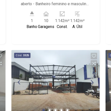
aberto - Banheiro feminino e masculino
- Copa - Próximo à Coxilha dos
Pampas, Percar Atacadista e
1
10
1.142m²
1.142m²
Rodonaves - Perto da Avenida Castelo
Banho
Garagens
Const.
A. Útil
Branco e Rodovia Anhanguera.
Cód.
3325