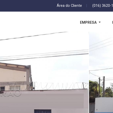
Área do Cliente
|
(016) 3620-
EMPRESA