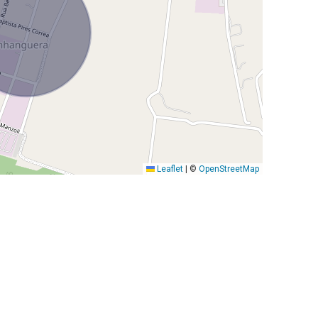
Leaflet
|
©
OpenStreetMap