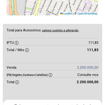
Leaflet
|
©
OpenStreetMap
Total para Acessórios
valores sujeitos a alteração.
IPTU
111,83
Total / Mês
111,83
2.200.000,00
Venda
Consulte-nos
(ITBI, Registro, Escritura e Certidões)
Total
2.200.000,00