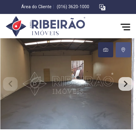
Área do Cliente
|
(016) 3620-1000