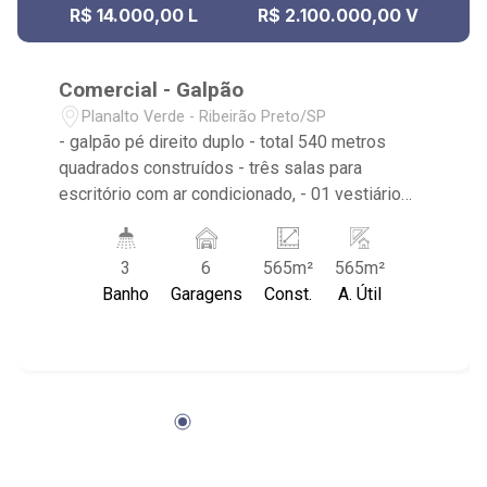
R$ 14.000,00 L
R$ 2.100.000,00 V
Comercial - Galpão
Planalto Verde - Ribeirão Preto/SP
- galpão pé direito duplo - total 540 metros
quadrados construídos - três salas para
escritório com ar condicionado, - 01 vestiário
mais 1 lavabo; - banheiro adaptado; - 2 cozinhas;
- garagem para 6 carros; - imóvel de esquina; -
3
6
565m²
565m²
portão automatizado; - fácil e rápido acesso
Banho
Garagens
Const.
A. Útil
para Rodovia Alexandre Balbo