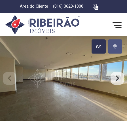
Área do Cliente
|
(016) 3620-1000