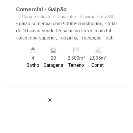
Comercial - Galpão
Parque Industrial Tanquinho - Ribeirão Preto/SP
- galão comercial com 900m² construídos; - total
de 10 salas sendo 06 salas no térreo mais 04
salas piso superior; - cozinha; - recepção - pátio
externo coberto; 802m² - pátio externo
descoberto com 450m² e entrada por outra rua. -
4
20
2.500m²
2.035m²
rua larga com espaço para manobra grande
Banho
Garagens
Terreno
Const.
caminhões, apenas uma quadra da avenida
Marechal Costa e Silva, menos de 01km da
Thomaz Alberto Whately e SP330 Rodovia
Anhanguera. - imóvel com portão para duas ruas.