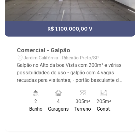
R$ 1.100.000,00 V
Comercial - Galpão
Jardim Califórnia - Ribeirão Preto/SP
Galpão no Alto da boa Vista com 200m² e várias
possibilidades de uso - galpão com 4 vagas
recuadas para visitantes; - portão basculante de
4m de altura - salão principal com 10 metros até
parede de drywall - todo salão com 7 metros de
2
4
305m²
205m²
largura - da parede de drywall até final do galpão
Banho
Garagens
Terreno
Const.
com mais 7 metros - possibilidade de abrir
parede e ficar com 17 metros de profundidade. -
piso superior com 2 escritórios; - 2 banheiros; -
parte de trás do galpão com 70m² com