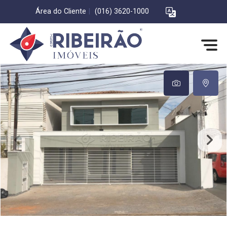
Área do Cliente
|
(016) 3620-1000