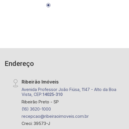
cobertura; - apenas pouco metros da Avenida
Caramuru, av. Lusitana e Av. Adelmo Perdizza
Endereço
Ribeirão Imóveis
Avenida Professor João Fiúsa, 1147 - Alto da Boa
Vista, CEP:
14025-310
Ribeirão Preto - SP
(16) 3620-1000
recepcao@ribeiraoimoveis.com.br
Creci: 39573-J