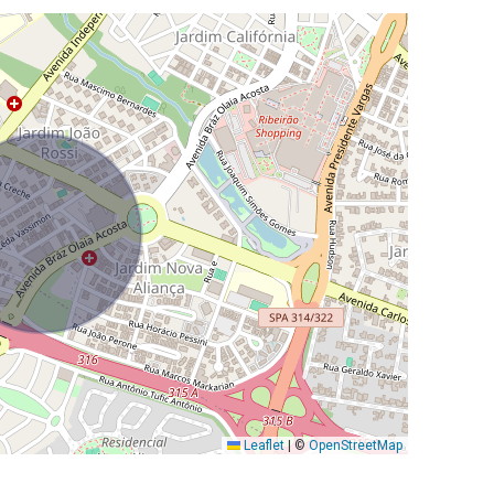
Leaflet
|
©
OpenStreetMap