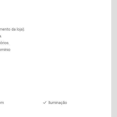
mento da loja).
a.
órios.
domínio
em
Iluminação