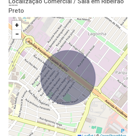
Localização Comercial / Sala em Ribeirão
Preto
+
−
Leaflet
|
©
OpenStreetMap