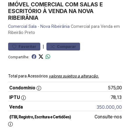
IMÓVEL COMERCIAL COM SALAS E
ESCRITÓRIO À VENDA NA NOVA
RIBEIRÂNIA
Comercial
Sala
-
Nova Ribeirânia
Comercial para Venda em
Ribeirão Preto
|
Favoritar
Comparar
Compartilhe:
Total para Acessórios
valores sujeitos a alteração.
Condomínio
575,00
IPTU
78,13
Venda
350.000,00
Consulte-nos
(ITBI, Registro, Escritura e Certidões)