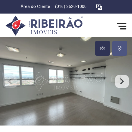
Área do Cliente
|
(016) 3620-1000