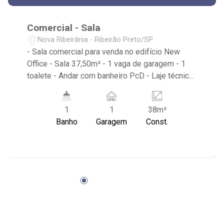
Comercial - Sala
Nova Ribeirânia - Ribeirão Preto/SP
- Sala comercial para venda no edifício New
Office - Sala 37,50m² - 1 vaga de garagem - 1
toalete - Andar com banheiro PcD - Laje técnica
- Andar com copa coletiva - 7 elevadores -
Condomínio com 2 Salas de reuniões - Espaço
1
1
38m²
para Coffee Break - Conjunto com Sala de
Banho
Garagem
Const.
Treinamento - Próximo Justiça do Trabalho,
Fórum Estadual, Ministério Público, Justiça
Federal, Secretaria da Fazenda e Novo
Shopping