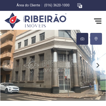
Área do Cliente
|
(016) 3620-1000