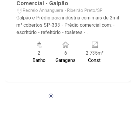
Comercial - Galpão
Recreio Anhanguera - Ribeirão Preto/SP
Galpão e Prédio para indústria com mais de 2mil
m² cobertos SP-333 - Prédio comercial com: -
escritório - refeitório - toaletes -
estacionamento - galpão duplo - veículos
pesados - Fácil acesso próximo ao Novo
2
6
2.735m²
Shopping e ao trevo de Ribeirão Preto/SP, com
Banho
Garagens
Const.
acesso para as rodovias SP-330 e SP-333. -
perpendicular a rodovia Abraão Assed sentido
Serrana - pista lateral com retorno a menos de
500m Área do Terreno: 14.220,01 m² Área
construída: 2.734,63 m²