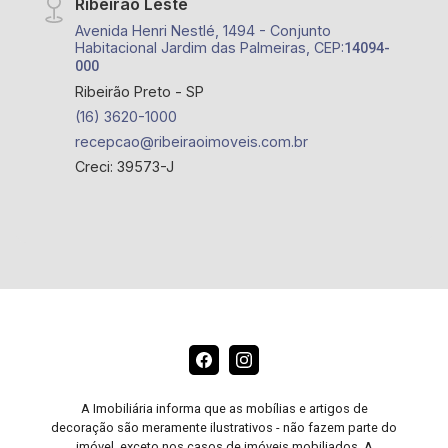
Ribeirão Leste
Avenida Henri Nestlé, 1494 - Conjunto
Habitacional Jardim das Palmeiras, CEP:
14094-
000
Ribeirão Preto - SP
(16) 3620-1000
recepcao@ribeiraoimoveis.com.br
Creci: 39573-J
A Imobiliária informa que as mobílias e artigos de
decoração são meramente ilustrativos - não fazem parte do
imóvel, exceto nos casos de imóveis mobiliados. A