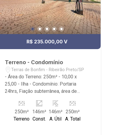
R$ 235.000,00 V
Terreno - Condomínio
Terras de Bonfim - Ribeirão Preto/SP
- Área do Terreno: 250m² - 10,00 x
25,00 - Ilha - Condomínio: Portaria
24hrs, Fiação subterrânea, área de
lazer, com espaço para festas e
reuniões com lounge externo, quadra
250m²
146m²
146m²
250m²
esportiva, campo de futebol gramado,
Terreno
Const.
A. Útil
A. Total
dois playgrounds, espaço fitness
outdoor e áreas para piquenique. -
Localiza-se próximo ao Terras de