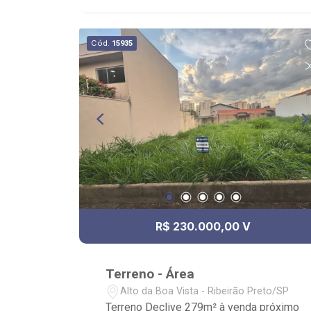
Mariner, Espaço Le Jardim; - Facil
Acesso Pela Celso Charuri e SP-355.
Cód.
15935
R$ 230.000,00 V
Terreno - Área
Alto da Boa Vista - Ribeirão Preto/SP
Terreno Declive 279m² à venda próximo