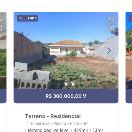
Cód.
17817
R$ 300.000,00 V
Terreno - Residencial
Ribeirânia - Ribeirão Preto/SP
- terreno declive leve; - 429m²; - 13m²