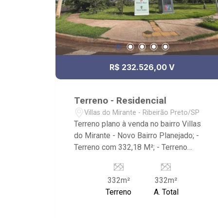
R$ 232.526,00 V
Terreno - Residencial
Villas do Mirante - Ribeirão Preto/SP
Terreno plano à venda no bairro Villas
do Mirante - Novo Bairro Planejado; -
Terreno com 332,18 M²; - Terreno
Plano; - Lote de Ilha; - Face Oeste; -
Localizado em bairro planejado,
332m²
332m²
entregue já com monitoramento; -
Terreno
A. Total
Próximo ao Ranshow Espaço de
Evento, Rima Comercio de Peças,
Churrascaria Bandeirantes, Posto