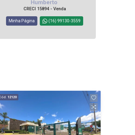
Humberto
CRECI 15894 - Venda
Minha Página
(16) 99130-3559
Cód.
12120