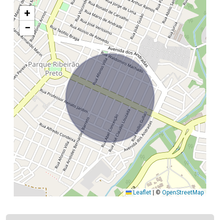
+
−
Leaflet
|
©
OpenStreetMap