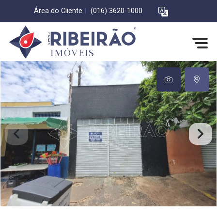
Área do Cliente
|
(016) 3620-1000