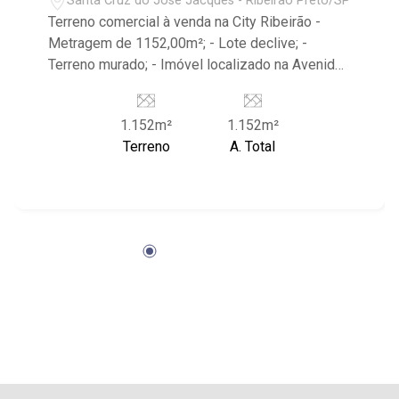
Santa Cruz do José Jacques - Ribeirão Preto/SP
Terreno comercial à venda na City Ribeirão -
Metragem de 1152,00m²; - Lote declive; -
Terreno murado; - Imóvel localizado na Avenida
Portugal, próximo às Avenidas Maurílio Biagi e
Senador César Vergueiro. - Sinta-se em casa na
1.152m²
1.152m²
Ribeirão Imóveis, afinal Somos e Vivemos
Terreno
A. Total
Ribeirão: - funcionários capacitados; -
processos rápidos e eficientes; - análise
criteriosa de documentação; - com foco: Zona
Sul, Zona Leste, Centro e Bonfim Paulista; - para
Venda, Compra e Locação, imobiliária é Ribeirão
Imóveis - sede na Av. Professor João Fiusa;