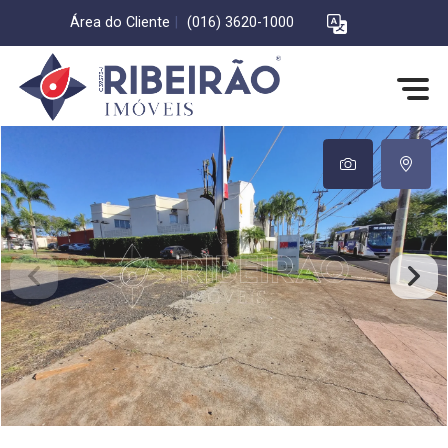
Área do Cliente
|
(016) 3620-1000