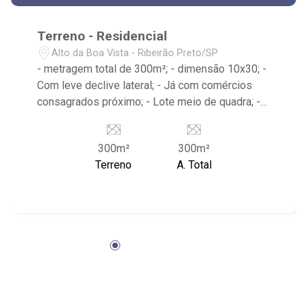
Terreno - Residencial
Alto da Boa Vista - Ribeirão Preto/SP
- metragem total de 300m²; - dimensão 10x30; -
Com leve declive lateral; - Já com comércios
consagrados próximo; - Lote meio de quadra; -
Apenas 03 quadras do Ribeirão Shopping; - Mão
sentido Professor João Fiusa; - Próxima a
300m²
300m²
Bluefit Apageo, Hospital Viver, Estância Caipira e
Terreno
A. Total
Salgadinho Salete.