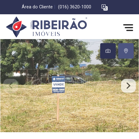
Área do Cliente
|
(016) 3620-1000