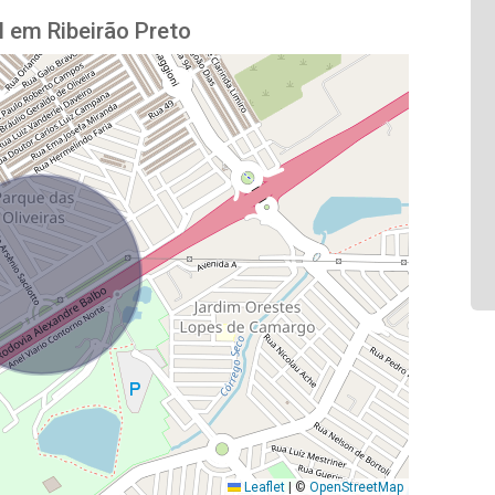
l em Ribeirão Preto
Leaflet
|
©
OpenStreetMap