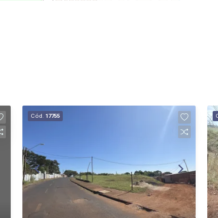
Cód.
17755