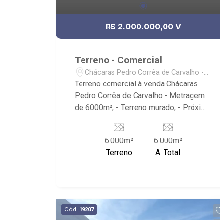
R$ 2.000.000,00 V
Terreno - Comercial
Chácaras Pedro Corrêa de Carvalho -
Ribeirão Preto/SP
Terreno comercial à venda Chácaras
Pedro Corrêa de Carvalho - Metragem
de 6000m²; - Terreno murado; - Próximo
a Av. Eduardo Andrea Matarazzo.
6.000m²
6.000m²
Terreno
A. Total
Cód.
19207