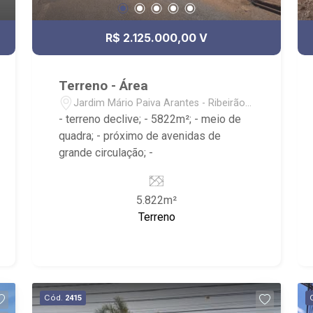
R$ 2.125.000,00 V
Terreno - Área
Jardim Mário Paiva Arantes - Ribeirão
Preto/SP
- terreno declive; - 5822m²; - meio de
quadra; - próximo de avenidas de
grande circulação; -
5.822m²
Terreno
Cód.
2415