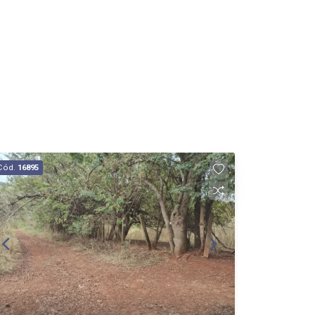
Cód.
16895