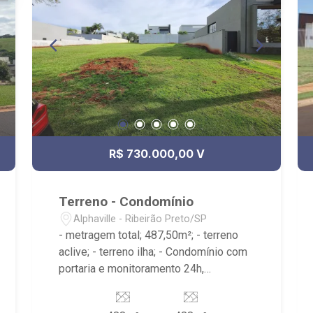
R$ 730.000,00 V
Terreno - Condomínio
Alphaville - Ribeirão Preto/SP
- metragem total; 487,50m²; - terreno
aclive; - terreno ilha; - Condomínio com
portaria e monitoramento 24h,
playground, fiação subterrânea e
sarjetas mais largas. - Moradores com