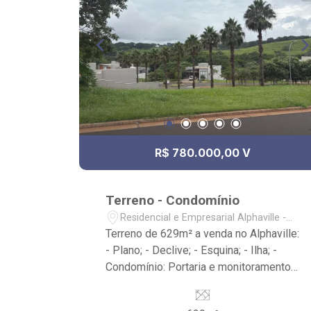
R$ 780.000,00 V
Terreno - Condomínio
Residencial e Empresarial Alphaville -
Ribeirão Preto/SP
Terreno de 629m² a venda no Alphaville:
- Plano; - Declive; - Esquina; - Ilha; -
Condomínio: Portaria e monitoramento
24hrs, playground, fiação subterrânea e
sarjetas mais largas; - Club House: