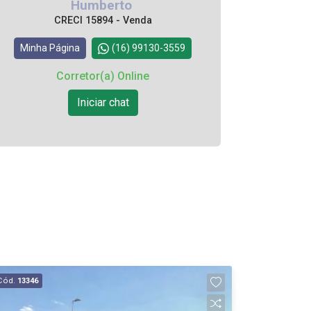
Humberto
CRECI 15894 - Venda
Minha Página
(16) 99130-3559
Corretor(a) Online
Iniciar chat
Cód.
13346