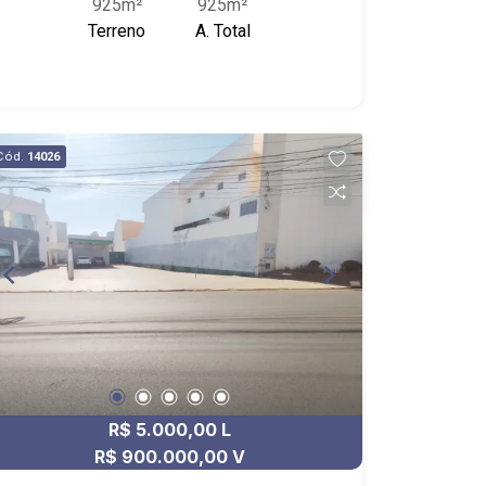
925m²
925m²
Playground, Área de Churrasco, Salão
Terreno
A. Total
de Festas, Academia, Praça -
Localizado próximo ao Ribeirão
Shopping, Cenourão Super Varejão,
Academia Corpore
Cód.
14026
R$ 5.000,00 L
R$ 900.000,00 V