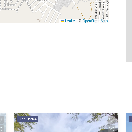
Leaflet
|
©
OpenStreetMap
Cód.
19924