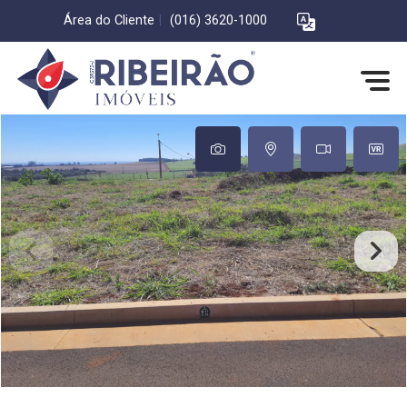
Área do Cliente
|
(016) 3620-1000