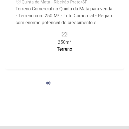
Quinta da Mata - Ribeirão Preto/SP
Terreno Comercial no Quinta da Mata para venda
- Terreno com 250 M² - Lote Comercial - Região
com enorme potencial de crescimento e
valorização - junto ao Condomínio com Portaria
24hrs, Quadra de Beach Tênis, Playground,
250m²
Campo de Futebol Próximo ao novo Shopping ,
Terreno
Condomínio Bella Città, Avenida Doutor Celso
Charuri, I9 Futebol Club