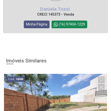
Daniela Tozzi
CRECI 145373 - Venda
Minha Página
(16) 97404-1229
Imóveis Similares
Cód.
16584