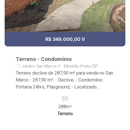
R$ 349.000,00 V
Terreno - Condomínio
Jardim San Marco II - Ribeirão Preto/SP
Terreno declive de 287,90 m² para venda no San
Marco - 287,90 m²; - Declive; - Condomínio:
Portaria 24hrs, Playground; - Localizado
próximo ao Ribeirão Shopping, Cervejaria
Walfänger, Tennessee Steak House, Cenourão
288m²
Super Varejão, PJ Studio Personal Unidade San
Terreno
Marco, Academia Corpore, Restaurante da Tulha,
Arena Beach, Kauai Sports Restaurante.