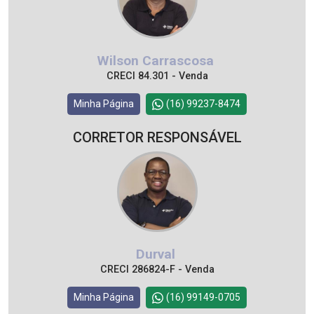
Wilson Carrascosa
CRECI 84.301 - Venda
Minha Página
(16) 99237-8474
CORRETOR RESPONSÁVEL
Durval
CRECI 286824-F - Venda
Minha Página
(16) 99149-0705