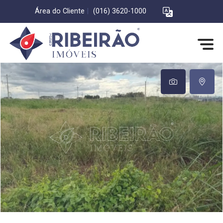
Área do Cliente
|
(016) 3620-1000