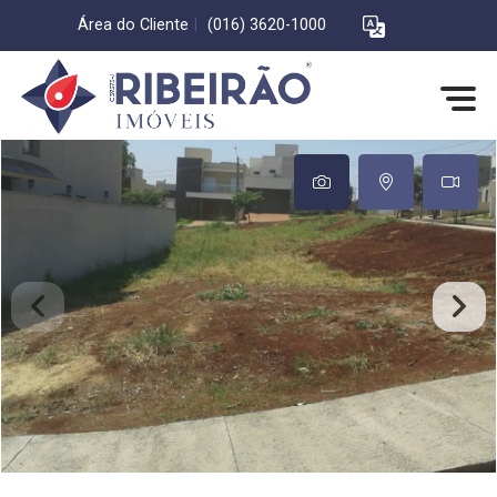
Área do Cliente
|
(016) 3620-1000