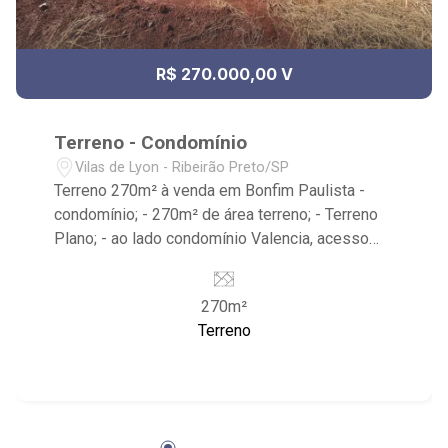
R$ 270.000,00 V
Terreno - Condomínio
Vilas de Lyon - Ribeirão Preto/SP
Terreno 270m² à venda em Bonfim Paulista -
condomínio; - 270m² de área terreno; - Terreno
Plano; - ao lado condomínio Valencia, acesso
fácil pela SP 255; - Próximo à Loja de Fábrica
Cervejaria Walfänger, Cenourão e Dom Miguel
270m²
Churrasco Burguer. - condomínio com portaria
Terreno
24h, quadra de esportes, salão de festas,
academia, playground e quadra de areia.