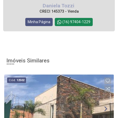
Daniela Tozzi
CRECI 145373 - Venda
Minha Página
(16) 97404-1229
Imóveis Similares
Cód.
12502