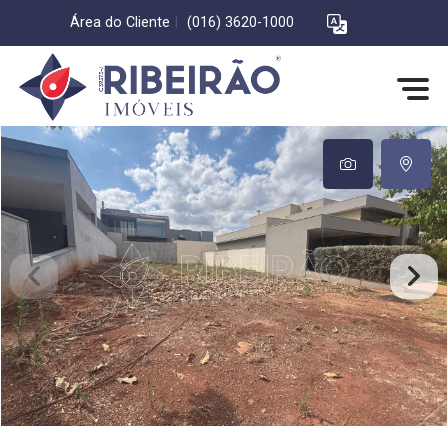
Área do Cliente
|
(016) 3620-1000