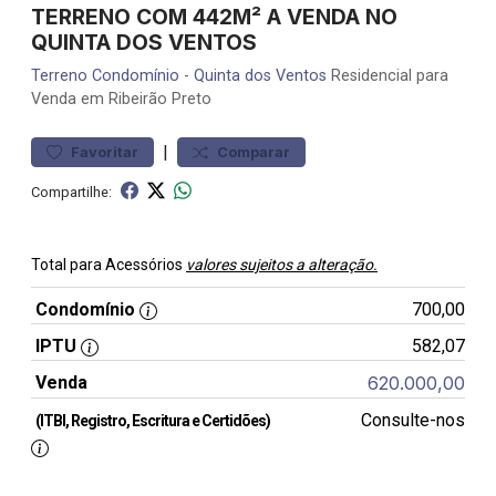
TERRENO COM 442M² A VENDA NO
QUINTA DOS VENTOS
Terreno
Condomínio
-
Quinta dos Ventos
Residencial para
Venda em Ribeirão Preto
|
Favoritar
Comparar
Compartilhe:
Total para Acessórios
valores sujeitos a alteração.
Condomínio
700,00
IPTU
582,07
Venda
620.000,00
Consulte-nos
(ITBI, Registro, Escritura e Certidões)