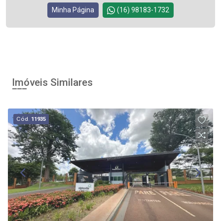
Minha Página
(16) 98183-1732
Imóveis Similares
Cód.
11935