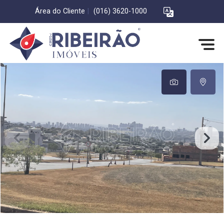
Área do Cliente
|
(016) 3620-1000