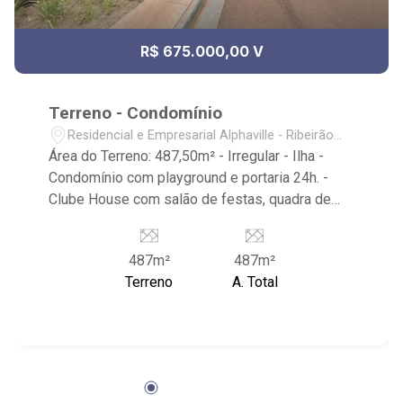
R$ 675.000,00 V
Terreno - Condomínio
Residencial e Empresarial Alphaville - Ribeirão
Preto/SP
Área do Terreno: 487,50m² - Irregular - Ilha -
Condomínio com playground e portaria 24h. -
Clube House com salão de festas, quadra de
tênis, academia, campo de futebol e piscinas. -
Localizado próximo ao clube house,
487m²
487m²
Supermercado Tonelli, escola Concept,
Terreno
A. Total
Shopping Iguatemi, hortifrut Cenourão, Posto de
combustível e conveniência BR, padaria
Alphaville e farmácia, CrossFit Bonfim,
Restaurante Zucker.