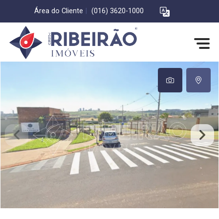
Área do Cliente
|
(016) 3620-1000