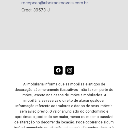
recepcao@ribeiraoimoveis.com.br
Creci: 39573-J
A Imobiliária informa que as mobílias e artigos de
decoração são meramente ilustrativos - não fazem parte do
imóvel, exceto nos casos de imóveis mobiliados. A
imobiliária se reserva o direito de alterar qualquer
informação referente aos valores e dados de seus imóveis
sem aviso prévio. O valor anunciado do condomínio é
aproximado, podendo ser maior, menor ou mesmo passível
de alteração no decorrer da locação. Pode ocorrer de algum
imóvel anunciado no site não estar mais disponível devido à