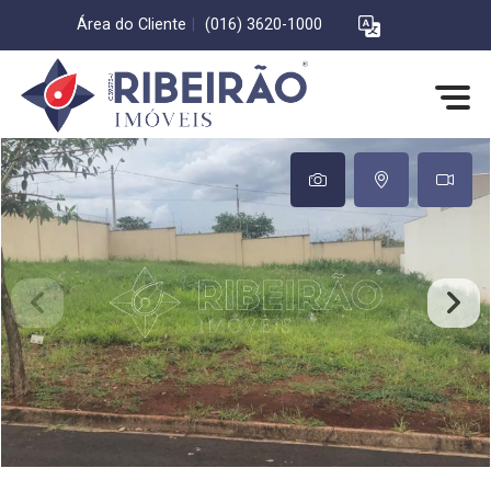
Área do Cliente
|
(016) 3620-1000