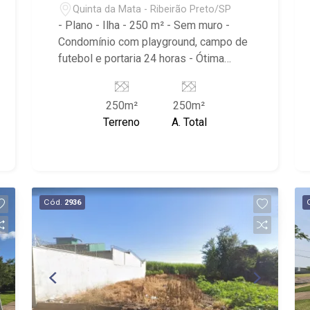
Quinta da Mata - Ribeirão Preto/SP
- Plano - Ilha - 250 m² - Sem muro -
Condomínio com playground, campo de
futebol e portaria 24 horas - Ótima
localização, próximo ao Novo Shopping,
HARAS SANTA FE.
250m²
250m²
Terreno
A. Total
Cód.
2936