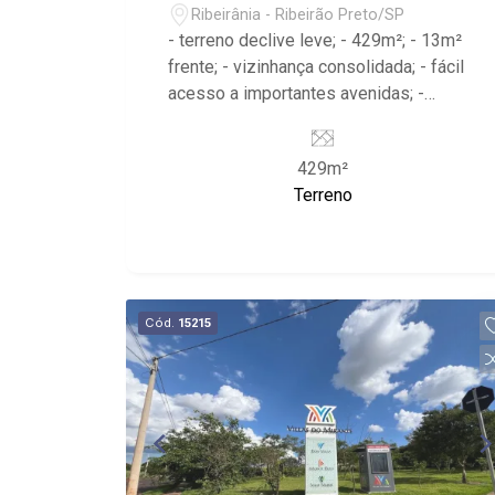
Ribeirânia - Ribeirão Preto/SP
- terreno declive leve; - 429m²; - 13m²
frente; - vizinhança consolidada; - fácil
acesso a importantes avenidas; -
próximo à Av. Maurílio Biagi, Av. Leão
XIII
429m²
Terreno
Cód.
15215