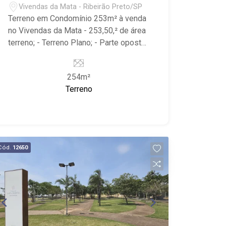
Vivendas da Mata - Ribeirão Preto/SP
Terreno em Condomínio 253m² à venda
no Vivendas da Mata - 253,50,² de área
terreno; - Terreno Plano; - Parte oposta
a portaria, local mais reservado do
condomínio, pouca circulação de
254m²
veículos; - Lote de Muro; - Condomínio
Terreno
com portaria 24h, piscina, área de
churrasco, quadra poliesportiva, quadra
de tênis, brinquedoteca e academia; -
Localizado próximo ao Ribeirão
Shopping, Shopping Iguatemi, Verace
Cód.
12650
Pizza e Hospital Unimed.