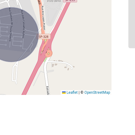
Leaflet
|
©
OpenStreetMap