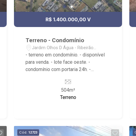
R$ 1.400.000,00 V
Terreno - Condomínio
Jardim Olhos D Água - Ribeirão
Preto/SP
- terreno em condomínio. - disponível
para venda. - lote face oeste. -
condomínio com portaria 24h. -
perpendicular a av. Professor João
Fiusa. - próximo ao parque Olhos
504m²
Dagua. - terreno meio de quadra. - um
Terreno
dos últimos lotes disponíveis.
Cód.
12723