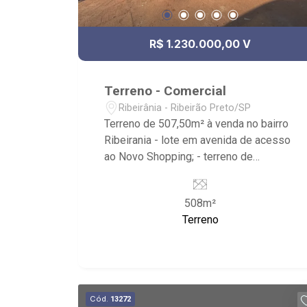
R$ 1.230.000,00 V
Terreno - Comercial
Ribeirânia - Ribeirão Preto/SP
Terreno de 507,50m² à venda no bairro
Ribeirania - lote em avenida de acesso
ao Novo Shopping; - terreno de
507,50m²; - terreno plano e murado; -
face sombra; - próximo ao Posto
508m²
Petrobras, Unaerp e Pacer Academia
Terreno
Ribeirânia.
Cód.
13272