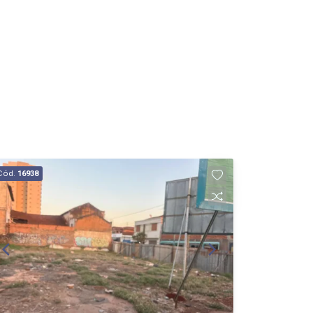
Cód.
16938