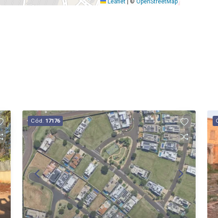
Leaflet
|
©
OpenStreetMap
Cód.
17176