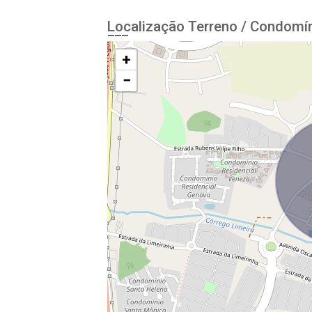
Localização Terreno / Condomín
+
−