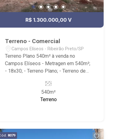
R$ 1.300.000,00 V
Terreno - Comercial
Campos Elíseos - Ribeirão Preto/SP
Terreno Plano 540m² à venda no
Campos Elíseos - Metragen em 540m²;
- 18x30; - Terreno Plano; - Terreno de
Esquina; - Próximo a Moura Lacerda
Unidade I - Sede, Av. Francisco
540m²
Junqueira e Hospital Santa Casa.
Terreno
Cód.
8079