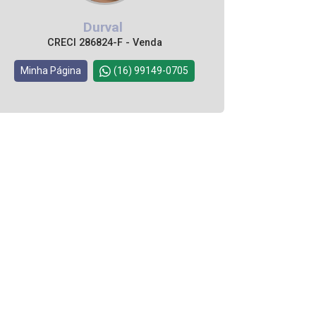
Durval
CRECI 286824-F - Venda
Minha Página
(16) 99149-0705