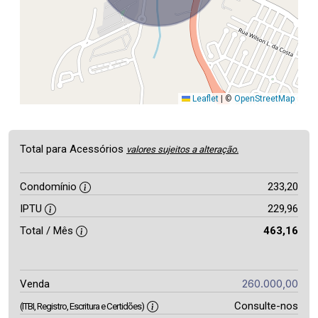
Leaflet
|
©
OpenStreetMap
Total para Acessórios
valores sujeitos a alteração.
Condomínio
233,20
IPTU
229,96
Total / Mês
463,16
260.000,00
Venda
Consulte-nos
(ITBI, Registro, Escritura e Certidões)