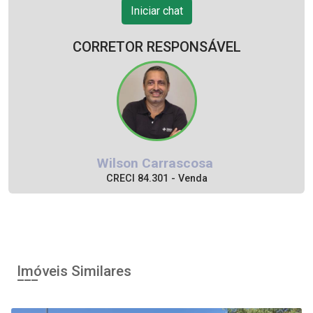
Iniciar chat
CORRETOR RESPONSÁVEL
Wilson Carrascosa
CRECI 84.301 - Venda
Minha Página
(16) 99237-8474
Corretor(a) Online
Iniciar chat
Imóveis Similares