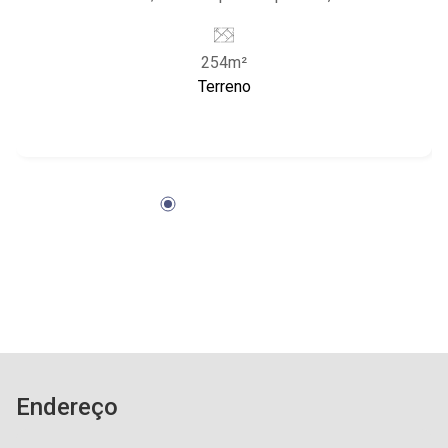
mais reservado do condomínio, pouca circulação
de veículos; - Lote de Muro; - Condomínio com
254m²
portaria 24h, piscina, área de churrasco, quadra
Terreno
poliesportiva, quadra de tênis, brinquedoteca e
academia; - Localizado próximo ao Ribeirão
Shopping, Shopping Iguatemi, Verace Pizza e
Hospital Unimed.
Endereço