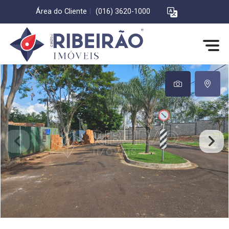
Área do Cliente
|
(016) 3620-1000