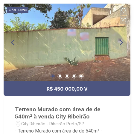
criteriosa de documentação; - com foca: Zona Sul,
Cód.
13893
Zona Leste, Centro e Bonfim Paulista; - para
Venda, Compra e Locação, imobiliária é Ribeirão -
sede na Av. Professor João Fiusa;
R$ 450.000,00 V
Terreno Murado com área de de
540m² à venda City Ribeirão
City Ribeirão - Ribeirão Preto/SP
- Terreno Murado com área de de 540m² -