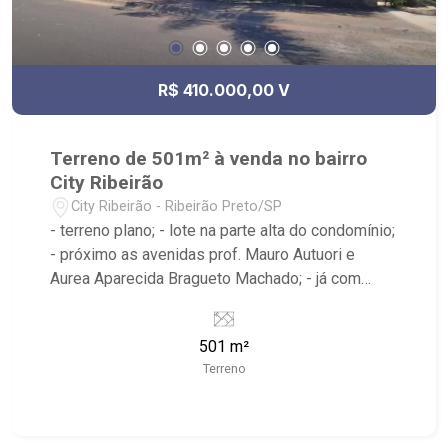
R$ 410.000,00 V
Terreno de 501m² à venda no bairro
City Ribeirão
City Ribeirão - Ribeirão Preto/SP
- terreno plano; - lote na parte alta do condomínio;
- próximo as avenidas prof. Mauro Autuori e
Aurea Aparecida Bragueto Machado; - já com
vizinhança consolidada; - acesso para Praça
Rotary Club; - meio de quarteirão. Atenção
501 m²
Corretores, para parceria entrar em contato
Terreno
diretamente com a nossa recepção. - Sinta-se
em casa na Ribeirão Imóveis, afinal Somos e
Vivemos Ribeirão: - funcionários capacitados; -
processos rápidos e eficientes; - análise