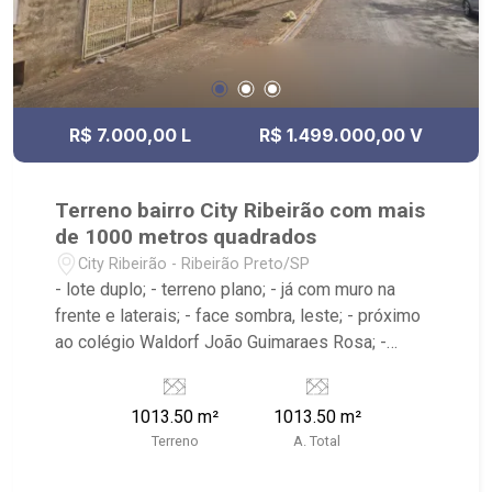
R$ 7.000,00 L
R$ 1.499.000,00 V
Terreno bairro City Ribeirão com mais
de 1000 metros quadrados
City Ribeirão - Ribeirão Preto/SP
- lote duplo; - terreno plano; - já com muro na
frente e laterais; - face sombra, leste; - próximo
ao colégio Waldorf João Guimaraes Rosa; -
próximo ao Novo Shopping, - região com
importantes referências: Centro De Capacitação
1013.50 m²
1013.50 m²
Teologica e vocacional Espaço Vida, Seo Pitanga
Terreno
A. Total
Beach e Churrascaria JP SteakHouse.