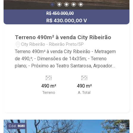
R$ 450.000,00
R$ 430.000,00 V
Terreno 490m² à venda City Ribeirão
City Ribeirão - Ribeirão Preto/SP
Terreno 490m² à venda City Ribeirão - Metragem
de 490,²; - Dimensões de 14x35m; - Terreno
plano; - Próximo ao Teatro Santarosa, Arpoador
Gastronomia e Lazer, Pet Shop City Ribeirão, City
Pão Ribeirão Preto e Novo Shopping.
490 m²
490 m²
Terreno
A. Total
Cód.
8680