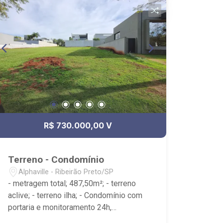
R$ 730.000,00 V
Terreno - Condomínio
Alphaville - Ribeirão Preto/SP
- metragem total; 487,50m²; - terreno
aclive; - terreno ilha; - Condomínio com
portaria e monitoramento 24h,
playground, fiação subterrânea e