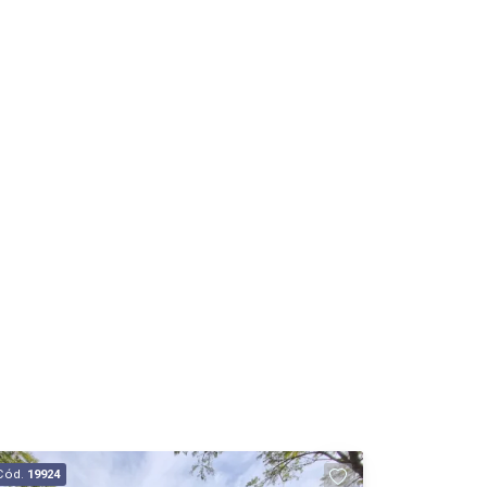
Cód.
19924