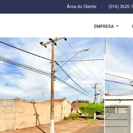
Área do Cliente
|
(016) 3620-
EMPRESA