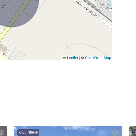
Leaflet
|
©
OpenStreetMap
Cód.
15648