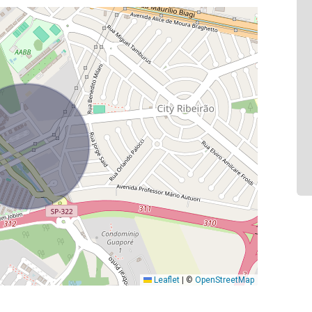
Leaflet
|
©
OpenStreetMap