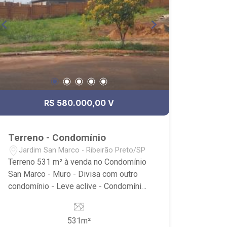
R$ 580.000,00 V
Terreno - Condomínio
Jardim San Marco - Ribeirão Preto/SP
Terreno 531 m² à venda no Condomínio
San Marco - Muro - Divisa com outro
condomínio - Leve aclive - Condomínio
com playground, praça de convivência e
portaria 24 horas - Próximo ao Kauai
531m²
Sports, Restaurante da Tulha e Museu