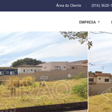
Área do Cliente
|
(016) 3620-
EMPRESA