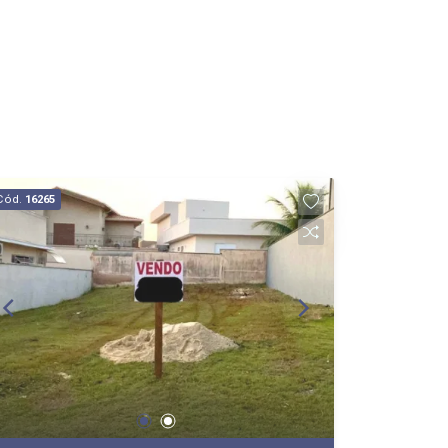
Cód.
16265