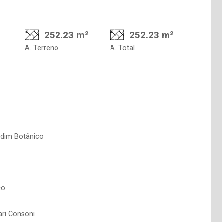
252.23 m²
252.23 m²
A. Terreno
A. Total
rdim Botânico
co
ari Consoni