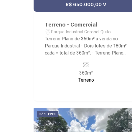
R$ 650.000,00 V
Terreno - Comercial
Parque Industrial Coronel Quito
Junqueira - Ribeirão Preto/SP
Terreno Plano de 360m² à venda no
Parque Industrial - Dois lotes de 180m²
cada = total de 360m²; - Terreno Plano;
- Próximo ao Posto ALE, Restaurante El
Shadai e SESI.
360m²
Terreno
Cód.
11935