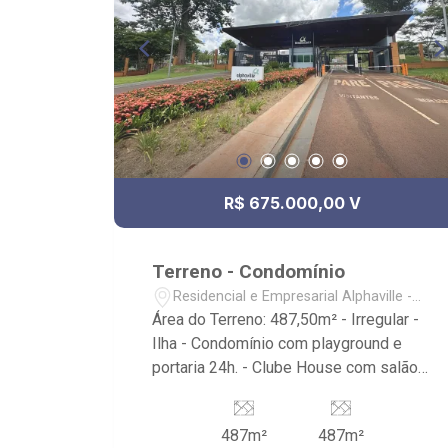
R$ 675.000,00 V
Terreno - Condomínio
Residencial e Empresarial Alphaville -
Ribeirão Preto/SP
Área do Terreno: 487,50m² - Irregular -
Ilha - Condomínio com playground e
portaria 24h. - Clube House com salão
de festas, quadra de tênis, academia,
campo de futebol e piscinas. -
487m²
487m²
Localizado próximo ao clube house,