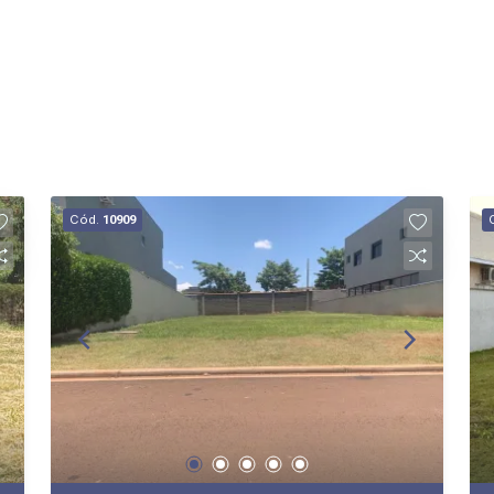
Cód.
10909