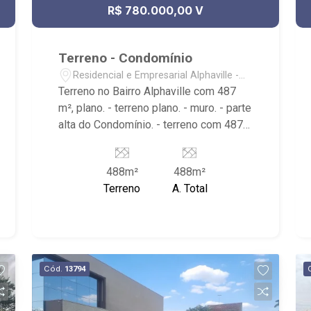
R$ 780.000,00 V
Terreno - Condomínio
Residencial e Empresarial Alphaville -
Ribeirão Preto/SP
Terreno no Bairro Alphaville com 487
m², plano. - terreno plano. - muro. - parte
alta do Condomínio. - terreno com 487
m² Condomínio com portaria 24 hrs,
clube privativo. Ribeirão Imóveis, uma
488m²
488m²
imobiliária com mais de 28 anos de
Terreno
A. Total
experiência e uma nova forma de fazer
negócios. Contando com uma equipe
atuante de consultores especialistas,
oferecemos mais proximidade com os
clientes, afim de entender seus
Cód.
13794
objetivos e vontades. Atualmente,
contabilizamos mais de 2.500
cadastros de imóveis para venda,