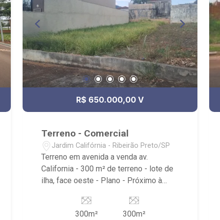
permuta e locação, comercializando
imóveis de terceiros e lançamentos.
Estamos localizados em sede própria -
em uma das melhores avenidas da
cidade - Av. Professor João Fiúsa,
1147 - Alto da Boa Vista, Ribeirão Preto
- SP.
R$ 650.000,00 V
Terreno - Comercial
Jardim Califórnia - Ribeirão Preto/SP
Terreno em avenida a venda av.
California - 300 m² de terreno - lote de
ilha, face oeste - Plano - Próximo à
Faculdade Barão de Mauá,
Independência Center, FAAP e Liceu
300m²
300m²
Albert Sabin. - entre Avenida