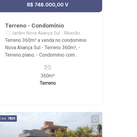
R$ 748.000,00 V
Terreno - Condomínio
Jardim Nova Aliança Sul - Ribeirão
Preto/SP
Terreno 360m² a venda no condomínio
Nova Aliança Sul - Terreno 360m², -
Terreno plano; - Condomínio com
portaria 24 horas, Parque de
Convivência, playground, campo de
360m²
futebol sintético, quadra de esportes,
Terreno
pista de caminhada e salão de festas; -
Próximo ao Shopping Iguatemi e
Ribeirão Shopping, Bairro com mercado
Pão de Açucar, quatro Pet Shop e
Verace Pizzaria;
Cód.
7830