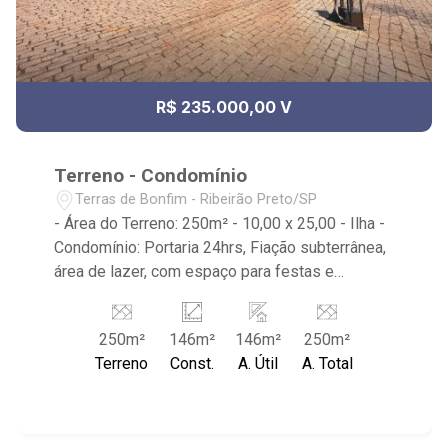
R$ 235.000,00 V
Terreno - Condomínio
Terras de Bonfim - Ribeirão Preto/SP
- Área do Terreno: 250m² - 10,00 x 25,00 - Ilha -
Condomínio: Portaria 24hrs, Fiação subterrânea,
área de lazer, com espaço para festas e
reuniões com lounge externo, quadra esportiva,
campo de futebol gramado, dois playgrounds,
250m²
146m²
146m²
250m²
espaço fitness outdoor e áreas para piquenique.
Terreno
Const.
A. Útil
A. Total
- Localiza-se próximo ao Terras de Bonfim -
Sant'Anna