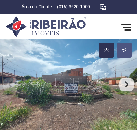
Área do Cliente
|
(016) 3620-1000